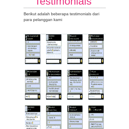
Testimonials
Berikut adalah beberapa testimonials dari
para pelanggan kami