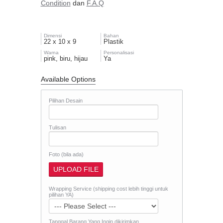
Condition
dan
F.A.Q
Dimensi
Bahan
22 x 10 x 9
Plastik
Warna
Personalisasi
pink, biru, hijau
Ya
Available Options
Pilihan Desain
Tulisan
Foto (bila ada)
Wrapping Service (shipping cost lebih tinggi untuk
pilihan YA)
Tanggal Barang Yang Ingin dikirimkan