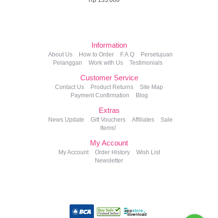
Rp 135.000
Information
About Us
How to Order
F.A.Q
Persetujuan
Pelanggan
Work with Us
Testimonials
Customer Service
Contact Us
Product Returns
Site Map
Payment Confirmation
Blog
Extras
News Update
Gift Vouchers
Affiliates
Sale
Items!
My Account
My Account
Order History
Wish List
Newsletter