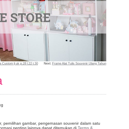
 Custom lj uk p.28 l.22 t.30
Next:
Frame Alat Tulis Souvenir Ulang Tahun
a
kg
er, pemilihan gambar, pengemasan souvenir dalam satu
formasi penting lainnya dapat ditemukan di
Terms &