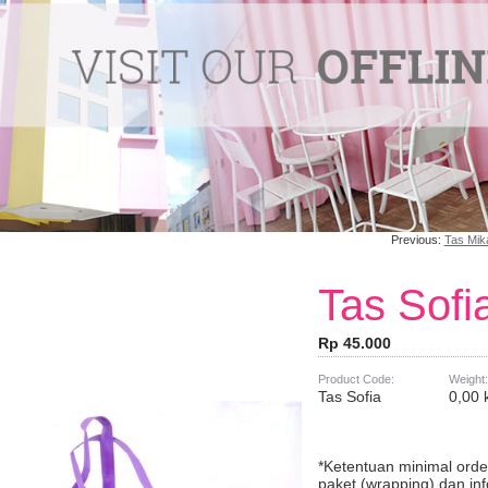
Previous:
Tas Mika
Tas Sofi
Rp 45.000
Product Code:
Weight:
Tas Sofia
0,00 
*Ketentuan minimal ord
paket (wrapping) dan in