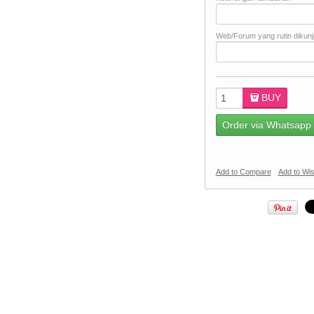
Web/Forum yang rutin dikunj
BUY
Order via Whatsapp
Add to Compare
Add to Wis