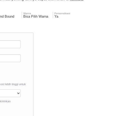
n
Warna
Personalisasi
nd Bound
Bisa Pilih Warna
Ya
st lebih tinggi untuk
ikirimkan