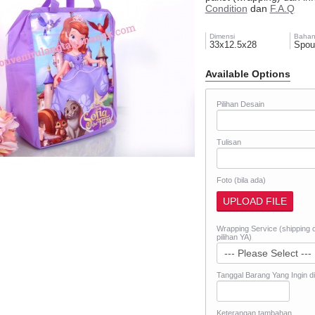
Condition
dan
F.A.Q
Dimensi
Baha
33x12.5x28
Spou
Available Options
Pilihan Desain
Tulisan
Foto (bila ada)
Wrapping Service (shipping co
pilihan YA)
Tanggal Barang Yang Ingin d
Keterangan tambahan