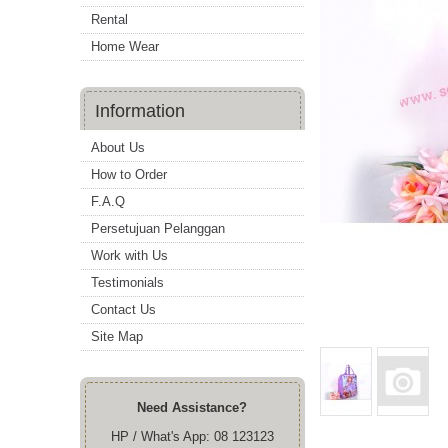
Rental
Home Wear
Information
About Us
How to Order
F.A.Q
Persetujuan Pelanggan
Work with Us
Testimonials
Contact Us
Site Map
Need Assistance?
HP / What's App: 08 123123