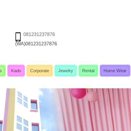
081231237876
(WA)081231237876
s
Kado
Corporate
Jewelry
Rental
Home Wear