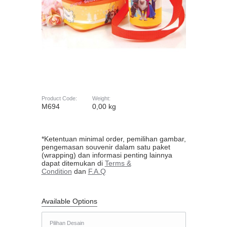
Product Code:
Weight:
M694
0,00 kg
*Ketentuan minimal order, pemilihan gambar,
pengemasan souvenir dalam satu paket
(wrapping) dan informasi penting lainnya
dapat ditemukan di
Terms &
Condition
dan
F.A.Q
Available Options
Pilihan Desain