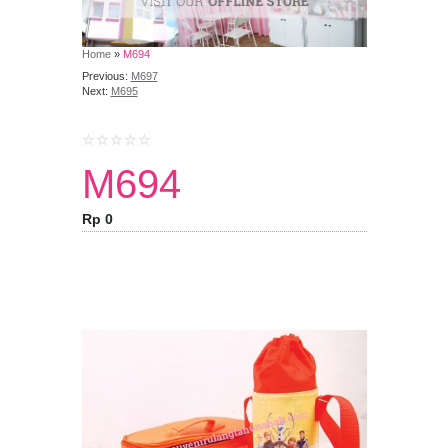
Home
»
M694
Previous:
M697
Next:
M695
M694
Rp 0