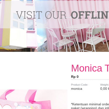
Monica T
Rp 0
Product Code:
Weight:
monica
0,00 
*Ketentuan minimal ord
paket (wrapping) dan in