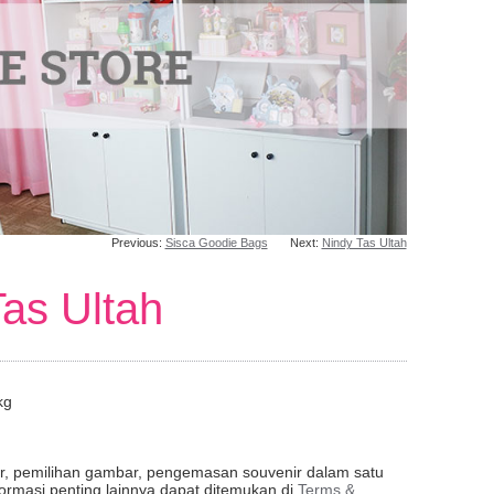
Previous:
Sisca Goodie Bags
Next:
Nindy Tas Ultah
as Ultah
kg
er, pemilihan gambar, pengemasan souvenir dalam satu
formasi penting lainnya dapat ditemukan di
Terms &