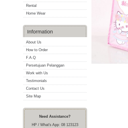
Rental
Home Wear
Information
About Us
How to Order
F.A.Q
Persetujuan Pelanggan
Work with Us
Testimonials
Contact Us
Site Map
Need Assistance?
HP / What's App: 08 123123