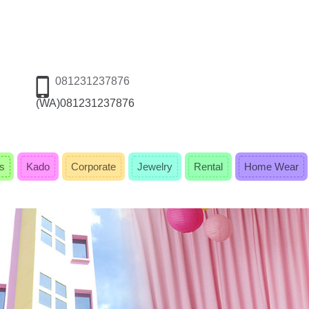
081231237876
(WA)081231237876
s
Kado
Corporate
Jewelry
Rental
Home Wear