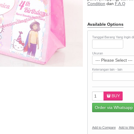
Condition
dan
F.A.Q
Available Options
Tanggal Barang Yang Ingin d
Ukuran
Keterangan lain - lain
BUY
Order via Whatsapp
Add to Compare
Add to Wis