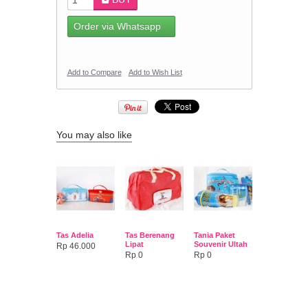
Order via Whatsapp
Add to Compare
Add to Wish List
You may also like
Tas Adelia
Tas Berenang
Tania Paket
Lipat
Souvenir Ultah
Rp 46.000
Rp 0
Rp 0