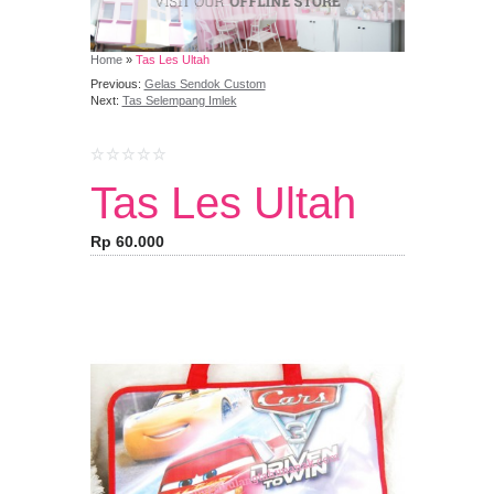
Home
»
Tas Les Ultah
Previous:
Gelas Sendok Custom
Next:
Tas Selempang Imlek
Tas Les Ultah
Rp 60.000