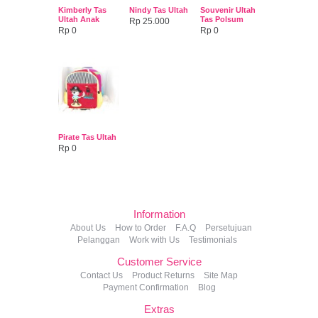
Kimberly Tas
Nindy Tas Ultah
Souvenir Ultah
Ultah Anak
Tas Polsum
Rp 25.000
Rp 0
Rp 0
Pirate Tas Ultah
Rp 0
Information
About Us
How to Order
F.A.Q
Persetujuan
Pelanggan
Work with Us
Testimonials
Customer Service
Contact Us
Product Returns
Site Map
Payment Confirmation
Blog
Extras